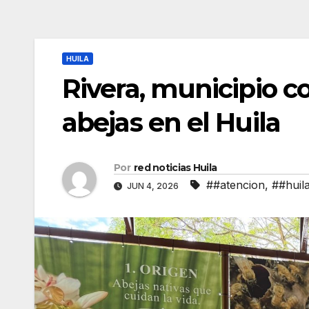
HUILA
Rivera, municipio c
abejas en el Huila
Por
red noticias Huila
##atencion
,
##huil
JUN 4, 2026