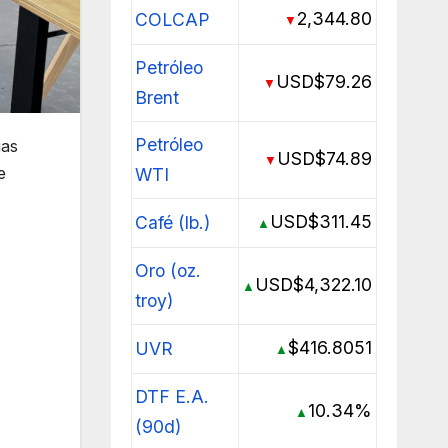
2,344.80
COLCAP
▼
Petróleo
USD$79.26
▼
Brent
Petróleo
jas
USD$74.89
▼
e
WTI
USD$311.45
Café (lb.)
▲
Oro (oz.
USD$4,322.10
▲
troy)
$416.8051
UVR
▲
DTF E.A.
10.34%
▲
(90d)