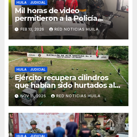
HUILA
JUDICIAL
Mil horas de video
permitieron a la Policía
capturar a los implicados en
FEB 10, 2026
RED NOTICIAS HUILA
la bomba que cobró la vida
de dos personas en La Plata
HUILA
JUDICIAL
Ejército recupera cilindros
que habían sido hurtados al
parecer para ser utilizados en
NOV 15, 2025
RED NOTICIAS HUILA
acciones terroristas.
HUILA
JUDICIAL