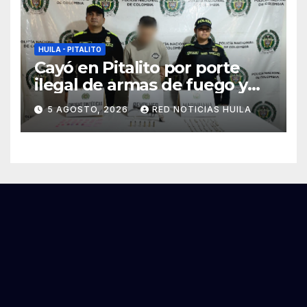
HUILA - PITALITO
Cayó en Pitalito por porte
ilegal de armas de fuego y
tráfico de estupefacientes
5 AGOSTO, 2026
RED NOTICIAS HUILA