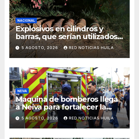
NACIONAL
Explosivos en cilindros y
barras, que serían utilizados
en Cali, fueron incautados
5 AGOSTO, 2026
RED NOTICIAS HUILA
por la Policía
NEIVA
Maquina de bomberos llega
a Neiva para fortalecer la
asistencia en las
5 AGOSTO, 2026
RED NOTICIAS HUILA
emergencias ocasionadas
por el fenómeno del niño