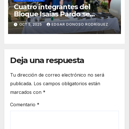
Cuatro integrantes del
Bloque Isaias Pardo se
sometieron a la Justicia
OCT 5, 2025
EDGAR DONOSO RODRÍGUEZ
Deja una respuesta
Tu dirección de correo electrónico no será
publicada.
Los campos obligatorios están
marcados con
*
Comentario
*