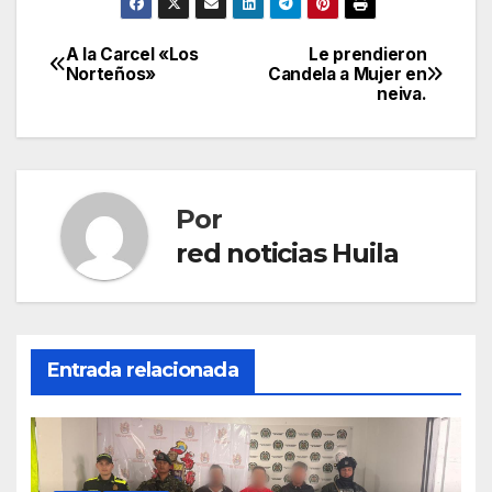
A la Carcel «Los
Le prendieron
Navegación
Norteños»
Candela a Mujer en
neiva.
de
entradas
Por
red noticias Huila
Entrada relacionada