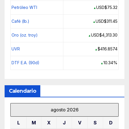
Petróleo WTI
USD$75.32
▲
Café (lb.)
USD$311.45
▲
Oro (oz. troy)
USD$4,313.30
▲
UVR
$416.8574
▲
DTF E.A. (90d)
10.34%
▲
Calendario
agosto 2026
L
M
X
J
V
S
D