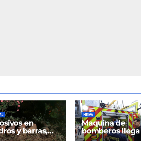
AL
NEIVA
osivos en
Maquina de
ndros y barras,
bomberos llega
serían
Neiva para