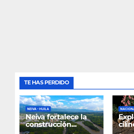
TE HAS PERDIDO
NEIVA - HUILA
NACION
Neiva fortalece la
Expl
construcción
cili
colectiva del POT
que 