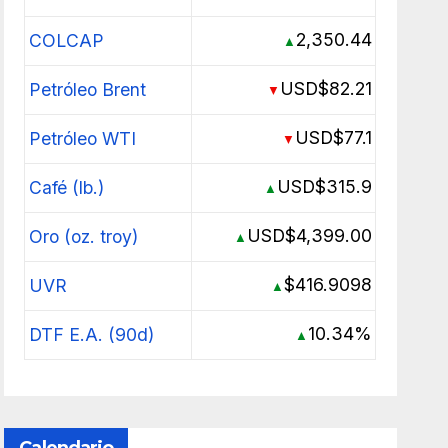
2,350.44
COLCAP
▲
USD$82.21
Petróleo Brent
▼
USD$77.1
Petróleo WTI
▼
USD$315.9
Café (lb.)
▲
USD$4,399.00
Oro (oz. troy)
▲
$416.9098
UVR
▲
10.34%
DTF E.A. (90d)
▲