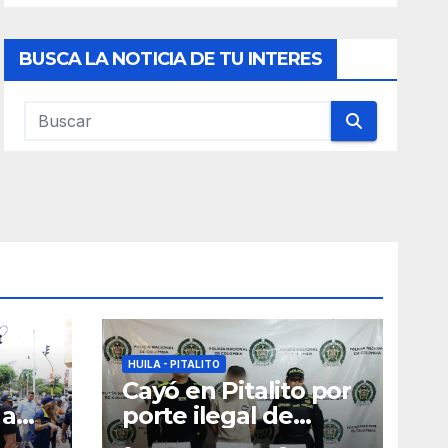
BUSCA LA NOTICIA DE TU INTERES
HUILA - PITALITO
Cayó en Pitalito por
 a
porte ilegal de
armas de fuego y