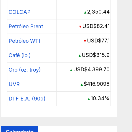
2,350.44
COLCAP
▲
USD$82.41
Petróleo Brent
▼
USD$77.1
Petróleo WTI
▼
USD$315.9
Café (lb.)
▲
USD$4,399.70
Oro (oz. troy)
▲
$416.9098
UVR
▲
10.34%
DTF E.A. (90d)
▲