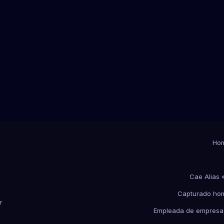
Ho
Cae Alias 
Capturado hom
r
Empleada de empresas 