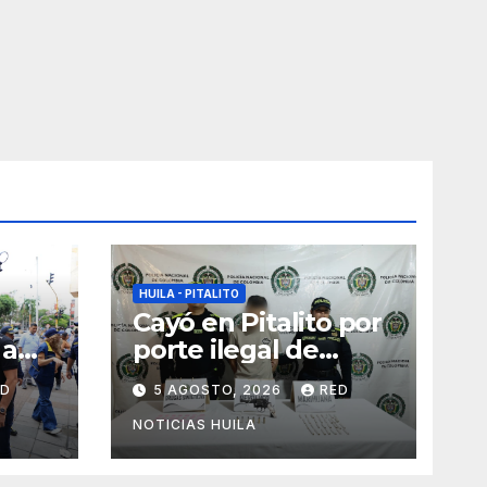
HUILA - PITALITO
Cayó en Pitalito por
 a
porte ilegal de
armas de fuego y
ED
5 AGOSTO, 2026
RED
tráfico de
s
estupefacientes
NOTICIAS HUILA
 el