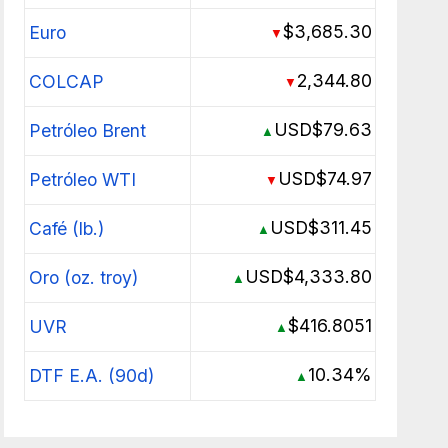
$3,685.30
Euro
▼
2,344.80
COLCAP
▼
USD$79.63
Petróleo Brent
▲
USD$74.97
Petróleo WTI
▼
USD$311.45
Café (lb.)
▲
USD$4,333.80
Oro (oz. troy)
▲
$416.8051
UVR
▲
10.34%
DTF E.A. (90d)
▲