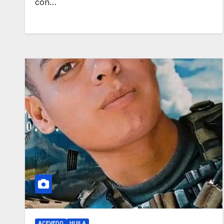
con…
ACEVEDO
HUILA