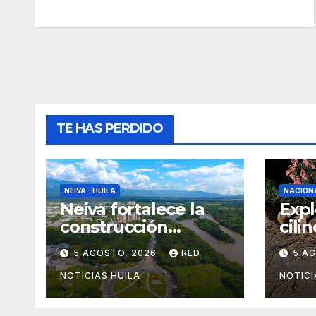
TE HAS PERDIDO
NEIVA - HUILA
NACION
Neiva fortalece la
Expl
construcción
cili
colectiva del POT
que 
5 AGOSTO, 2026
RED
5 A
util
fuer
NOTICIAS HUILA
NOTICI
por 