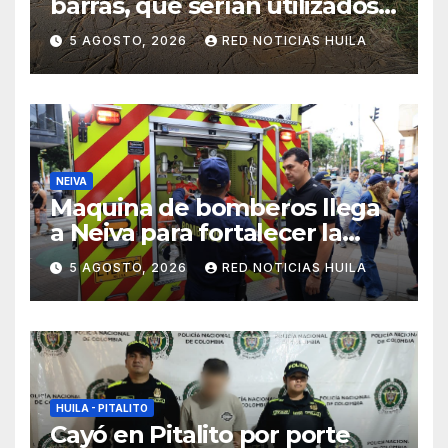
barras, que serían utilizados
en Cali, fueron incautados
5 AGOSTO, 2026
RED NOTICIAS HUILA
por la Policía
NEIVA
Maquina de bomberos llega
a Neiva para fortalecer la
asistencia en las
5 AGOSTO, 2026
RED NOTICIAS HUILA
emergencias ocasionadas
por el fenómeno del niño
HUILA - PITALITO
Cayó en Pitalito por porte