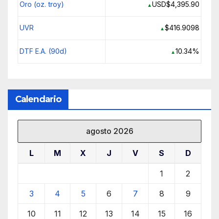
Oro (oz. troy)
USD$4,395.90
▲
UVR
$416.9098
▲
DTF E.A. (90d)
10.34%
▲
Calendario
agosto 2026
L
M
X
J
V
S
D
1
2
3
4
5
6
7
8
9
10
11
12
13
14
15
16