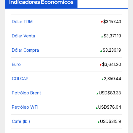
Indicadores Económicos
Dólar TRM
$3,157.43
▼
Dólar Venta
$3,371.19
▲
Dólar Compra
$3,236.19
▲
Euro
$3,641.20
▼
COLCAP
2,350.44
▲
Petróleo Brent
USD$83.38
▲
Petróleo WTI
USD$78.04
▲
Café (lb.)
USD$315.9
▲