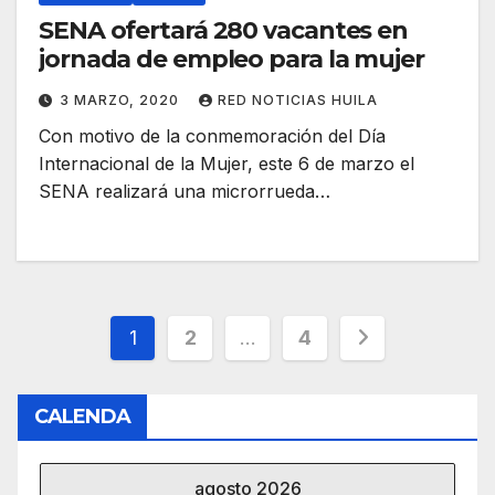
SENA ofertará 280 vacantes en
jornada de empleo para la mujer
3 MARZO, 2020
RED NOTICIAS HUILA
Con motivo de la conmemoración del Día
Internacional de la Mujer, este 6 de marzo el
SENA realizará una microrrueda…
Paginación
1
2
…
4
de
CALENDA
entradas
agosto 2026