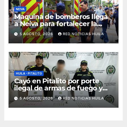
NEIVA
Maquina de bomberos llega
a Neiva para fortalecer la
asistencia en las
5 AGOSTO, 2026
RED NOTICIAS HUILA
emergencias ocasionadas
por el fenómeno del niño
HUILA - PITALITO
Cayó en Pitalito por porte
ilegal de armas de fuego y
tráfico de estupefacientes
5 AGOSTO, 2026
RED NOTICIAS HUILA