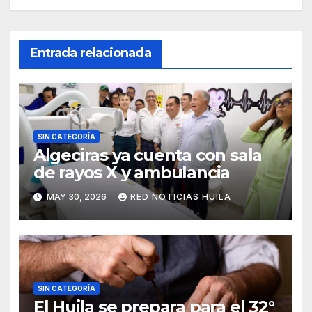
Entrada relacionada
SIN CATEGORÍA
Algeciras ya cuenta con sala
de rayos X y ambulancia
MAY 30, 2026
RED NOTICIAS HUILA
SIN CATEGORÍA
El Huila se prepara para el 32°