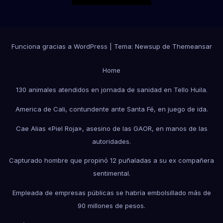
Funciona gracias a WordPress
|
Tema:
Newsup
de
Themeansar
Home
130 animales atendidos en jornada de sanidad en Tello Huila.
America de Cali, contundente ante Santa Fé, en juego de ida.
Cae Alias «Piel Roja», asesino de las GAOR, en manos de las
autoridades.
Capturado hombre que propinó 12 puñaladas a su ex compañera
sentimental.
Empleada de empresas públicas se habría embolsillado más de
90 millones de pesos.