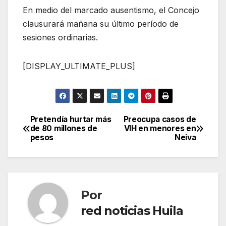
En medio del marcado ausentismo, el Concejo
clausurará mañana su último período de
sesiones ordinarias.
[DISPLAY_ULTIMATE_PLUS]
Pretendía hurtar más
Preocupa casos de
Navegación
de 80 millones de
VIH en menores en
pesos
Neiva
de
entradas
Por
red noticias Huila