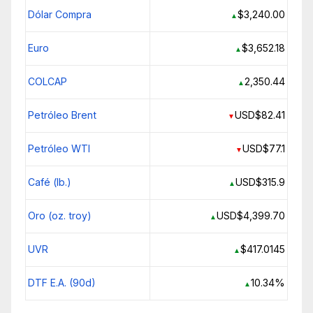
Dólar Compra
$3,240.00
▲
Euro
$3,652.18
▲
COLCAP
2,350.44
▲
Petróleo Brent
USD$82.41
▼
Petróleo WTI
USD$77.1
▼
Café (lb.)
USD$315.9
▲
Oro (oz. troy)
USD$4,399.70
▲
UVR
$417.0145
▲
DTF E.A. (90d)
10.34%
▲