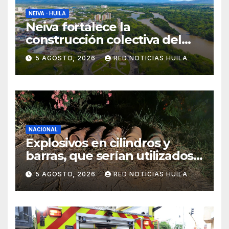
NEIVA - HUILA
Neiva fortalece la
construcción colectiva del
POT
5 AGOSTO, 2026
RED NOTICIAS HUILA
NACIONAL
Explosivos en cilindros y
barras, que serían utilizados
en Cali, fueron incautados
5 AGOSTO, 2026
RED NOTICIAS HUILA
por la Policía