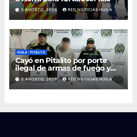
asistencia en las
5 AGOSTO, 2026
RED NOTICIAS HUILA
emergencias ocasionadas
por el fenómeno del niño
HUILA - PITALITO
Cayó en Pitalito por porte
ilegal de armas de fuego y
tráfico de estupefacientes
5 AGOSTO, 2026
RED NOTICIAS HUILA