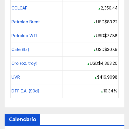
COLCAP
2,350.44
▲
Petróleo Brent
USD$83.22
▲
Petróleo WTI
USD$77.88
▲
Café (lb.)
USD$307.9
▲
Oro (oz. troy)
USD$4,363.20
▲
UVR
$416.9098
▲
DTF E.A. (90d)
10.34%
▲
Calendario