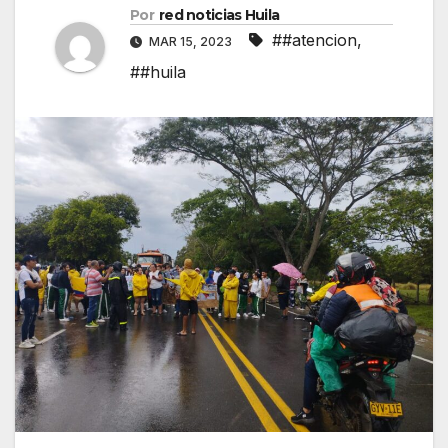
Por
red noticias Huila
##atencion
,
MAR 15, 2023
##huila