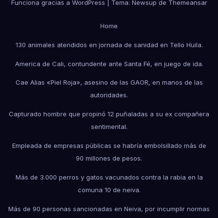
Funciona gracias a WordPress
|
Tema:
Newsup
de
Themeansar
Home
130 animales atendidos en jornada de sanidad en Tello Huila.
America de Cali, contundente ante Santa Fé, en juego de ida.
Cae Alias «Piel Roja», asesino de las GAOR, en manos de las
autoridades.
Capturado hombre que propinó 12 puñaladas a su ex compañera
sentimental.
Empleada de empresas públicas se habría embolsillado más de
90 millones de pesos.
Más de 3.000 perros y gatos vacunados contra la rabia en la
comuna 10 de neiva.
Más de 90 personas sancionadas en Neiva, por incumplir normas