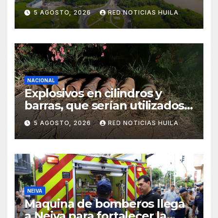
POT
5 AGOSTO, 2026
RED NOTICIAS HUILA
NACIONAL
Explosivos en cilindros y
barras, que serían utilizados
en Cali, fueron incautados
5 AGOSTO, 2026
RED NOTICIAS HUILA
por la Policía
NEIVA
Maquina de bomberos llega
a Neiva para fortalecer la