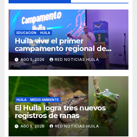
EDUCACIÓN
HUILA
Huila vive el primer
campamento regional de
Tecnologías Para Aprender
AGO 5, 2026
RED NOTICIAS HUILA
HUILA
MEDIO AMBIENTE
El Huila logra tres nuevos
registros de ranas
AGO 5, 2026
RED NOTICIAS HUILA