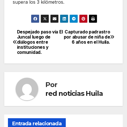
supera los 3 kilómetros.
Despejado paso vía El
Capturado padrastro
Navegación
Juncal luego de
por abusar de niña de
diálogos entre
6 años en el Huila.
de
instituciones y
comunidad.
entradas
Por
red noticias Huila
Entrada relacionada