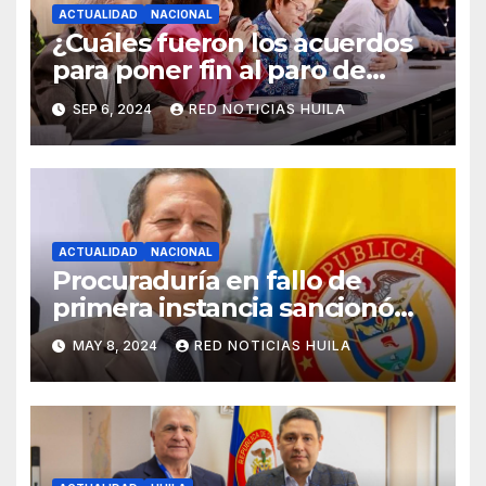
ACTUALIDAD
NACIONAL
¿Cuáles fueron los acuerdos
para poner fin al paro de
transportadores en
SEP 6, 2024
RED NOTICIAS HUILA
Colombia?
ACTUALIDAD
NACIONAL
Procuraduría en fallo de
primera instancia sancionó
con destitución e inhabilidad
MAY 8, 2024
RED NOTICIAS HUILA
de 12 años al
Superintendente de Subsidio
Familiar.