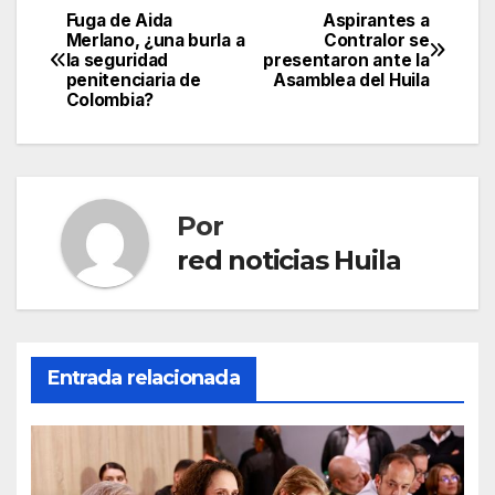
Fuga de Aida
Aspirantes a
Navegación
Merlano, ¿una burla a
Contralor se
la seguridad
presentaron ante la
de
penitenciaria de
Asamblea del Huila
Colombia?
entradas
Por
red noticias Huila
Entrada relacionada