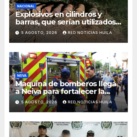
NACIONAL
Explosivos en cilindros y
barras, que serían utilizados
en Cali, fueron incautados
5 AGOSTO, 2026
RED NOTICIAS HUILA
por la Policía
NEIVA
Maquina de bomberos llega
a Neiva para fortalecer la
asistencia en las
5 AGOSTO, 2026
RED NOTICIAS HUILA
emergencias ocasionadas
por el fenómeno del niño