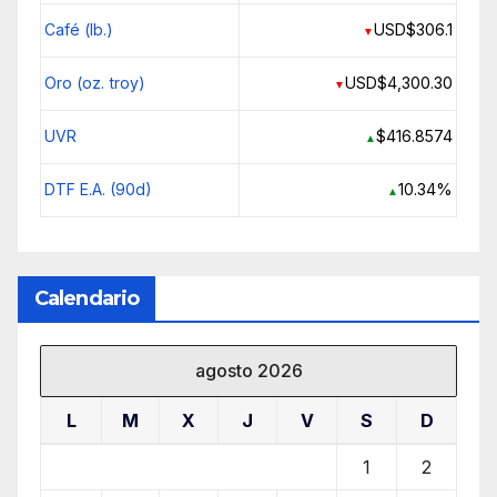
Café (lb.)
USD$306.1
▼
Oro (oz. troy)
USD$4,300.30
▼
UVR
$416.8574
▲
DTF E.A. (90d)
10.34%
▲
Calendario
agosto 2026
L
M
X
J
V
S
D
1
2