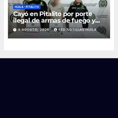
HUILA - PITALITO
Cayó en Pitalito por porte
ilegal de armas de fuego y
tráfico de estupefacientes
5 AGOSTO, 2026
RED NOTICIAS HUILA