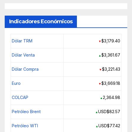
Indicadores Económicos
Dólar TRM
$3,179.40
▼
Dólar Venta
$3,361.67
▲
Dólar Compra
$3,221.43
▼
Euro
$3,669.18
▼
COLCAP
2,364.98
▲
Petróleo Brent
USD$82.57
▲
Petróleo WTI
USD$77.42
▲