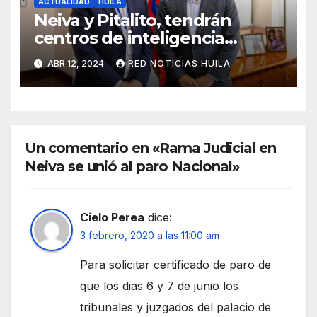
ACTUALIDAD
HUILA
Neiva y Pitalito, tendrán
centros de inteligencia
artificial.
ABR 12, 2024
RED NOTICIAS HUILA
Un comentario en «Rama Judicial en
Neiva se unió al paro Nacional»
Cielo Perea
dice:
3 febrero, 2020 a las 11:00 am
Para solicitar certificado de paro de
que los dias 6 y 7 de junio los
tribunales y juzgados del palacio de